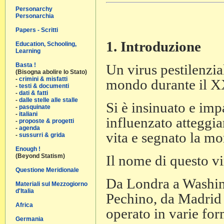
Personarchy
Personarchia
Papers - Scritti
1. Introduzione
Education, Schooling,
Learning
Un virus pestilenzial
Basta !
(Bisogna abolire lo Stato)
-
crimini & misfatti
mondo durante il X
-
testi & documenti
-
dati & fatti
-
dalle stelle alle stalle
Si è insinuato e imp
-
pasquinate
-
italiani
influenzato atteggia
-
proposte & progetti
-
agenda
vita e segnato la mo
-
sussurri & grida
Enough !
Il nome di questo v
(Beyond Statism)
Questione Meridionale
Da Londra a Washing
Materiali sul Mezzogiorno
d'Italia
Pechino, da Madrid 
Africa
operato in varie for
Germania