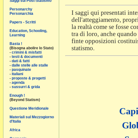
Saggi sul Post-Statismo
Personarchy
I saggi qui presentati in
Personarchia
dell'atteggiamento, propri
Papers - Scritti
la realtà come se fosse c
Education, Schooling,
tra di loro, anche quando 
Learning
finte opposizioni costitui
Basta !
statismo.
(Bisogna abolire lo Stato)
-
crimini & misfatti
-
testi & documenti
-
dati & fatti
-
dalle stelle alle stalle
-
pasquinate
-
italiani
-
proposte & progetti
-
agenda
-
sussurri & grida
Enough !
(Beyond Statism)
Capi
Questione Meridionale
Materiali sul Mezzogiorno
d'Italia
Glo
Africa