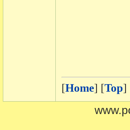
[
Home
] [
Top
]
www.po