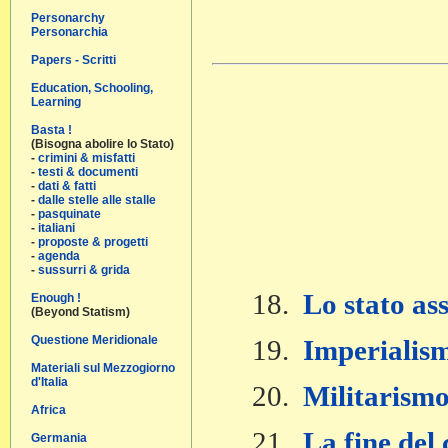
Personarchy
Personarchia
Papers - Scritti
Education, Schooling,
Learning
Basta !
(Bisogna abolire lo Stato)
-
crimini & misfatti
-
testi & documenti
-
dati & fatti
-
dalle stelle alle stalle
-
pasquinate
-
italiani
-
proposte & progetti
-
agenda
-
sussurri & grida
18.
Lo stato as
Enough !
(Beyond Statism)
Questione Meridionale
19.
Imperialis
Materiali sul Mezzogiorno
d'Italia
20.
Militarism
Africa
21.
La fine del
Germania