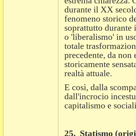
estrema chiarezza. C
durante il XX secolo
fenomeno storico de
soprattutto durante 
o 'liberalismo' in u
totale trasformazione
precedente, da non e
storicamente sensata
realtà attuale.
E così, dalla scompa
dall'incrocio incest
capitalismo e socia
25. Statismo (origi