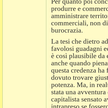
Per quanto poi conce
produrre e commerc
amministrare territ
commerciali, non di 
burocrazia.
La tesi che dietro a
favolosi guadagni ec
è così plausibile da
anche quando pienam
questa credenza ha 
dovuto trovare giusti
potenza. Ma, in real
stata una avventura
capitalista sensato 
intrapreso se fossero