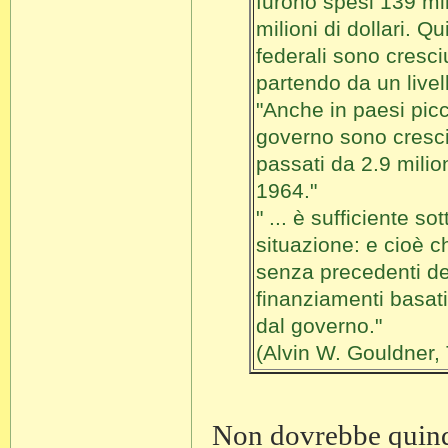
furono spesi 139 mili
milioni di dollari. Q
federali sono cresciu
partendo da un livel
"Anche in paesi picc
governo sono cresci
passati da 2.9 milion
1964."
" ... è sufficiente s
situazione: e cioè ch
senza precedenti dei
finanziamenti basati
dal governo."
(Alvin W. Gouldner,
Non dovrebbe quindi