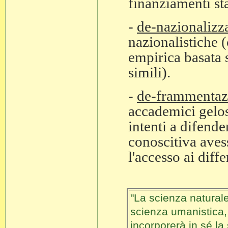
finanziamenti stat
-
de-nazionalizz
nazionalistiche 
empirica basata su
simili).
-
de-frammentaz
accademici gelosi
intenti a difende
conoscitiva aves
l'accesso ai diff
"La scienza naturale
scienza umanistica,
incorporerà in sé la