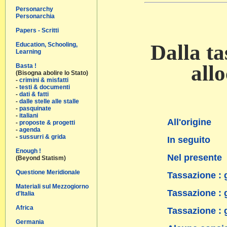
Personarchy
Personarchia
Papers - Scritti
Dalla ta
Education, Schooling,
Learning
all
Basta !
(Bisogna abolire lo Stato)
-
crimini & misfatti
-
testi & documenti
-
dati & fatti
-
dalle stelle alle stalle
-
pasquinate
-
italiani
All'origine
-
proposte & progetti
-
agenda
-
sussurri & grida
In seguito
Enough !
Nel presente
(Beyond Statism)
Questione Meridionale
Tassazione : g
Materiali sul Mezzogiorno
Tassazione : g
d'Italia
Africa
Tassazione : 
Germania