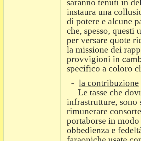
saranno tenuti in d
instaura una collusi
di potere e alcune pa
che, spesso, questi 
per versare quote rid
la missione dei rappr
provvigioni in camb
specifico a coloro ch
-
la contribuzione
Le tasse che dovre
infrastrutture, sono
rimunerare consorter
portaborse in modo 
obbedienza e fedeltà
faraoniche usate co