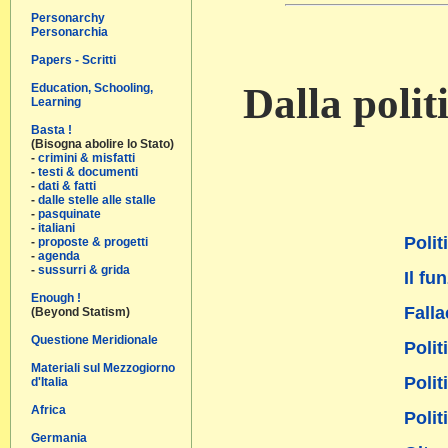
Personarchy
Personarchia
Papers - Scritti
Dalla polit
Education, Schooling,
Learning
Basta !
(Bisogna abolire lo Stato)
-
crimini & misfatti
-
testi & documenti
-
dati & fatti
-
dalle stelle alle stalle
-
pasquinate
-
italiani
Polit
-
proposte & progetti
-
agenda
-
sussurri & grida
Il fu
Enough !
Falla
(Beyond Statism)
Questione Meridionale
Polit
Materiali sul Mezzogiorno
Polit
d'Italia
Africa
Polit
Germania