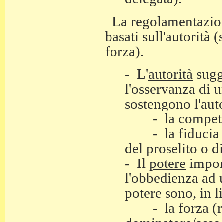
La regolamentazion
basati sull'autorità 
forza).
- L'
autorità
sugge
l'osservanza di 
sostengono l'auto
- la competenz
- la fiducia o 
del proselito o d
- Il
potere
impon
l'obbedienza ad 
potere sono, in l
- la forza (rob