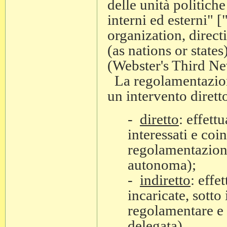
delle unità politiche
interni ed esterni" 
organization, direct
(as nations or states
(Webster's Third Ne
La regolamentazion
un intervento diretto
-
diretto
: effett
interessati e coin
regolamentazione
autonoma);
-
indiretto
: effe
incaricate, sotto 
regolamentare e 
delegata).