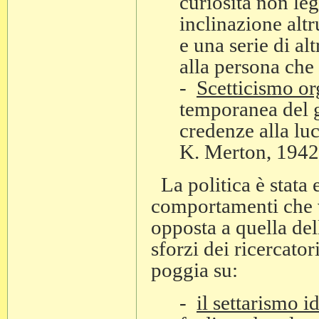
curiosità non leg
inclinazione altr
e una serie di alt
alla persona che 
-
Scetticismo or
temporanea del gi
credenze alla luc
K. Merton, 1942
La politica è stata 
comportamenti che v
opposta a quella dell
sforzi dei ricercatori
poggia su:
-
il settarismo i