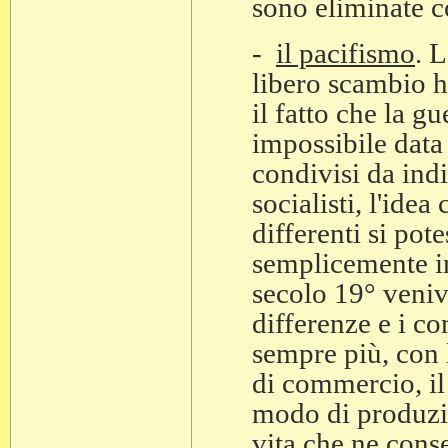
sono eliminate c
-
il pacifismo
. 
libero scambio ha
il fatto che la g
impossibile data
condivisi da indiv
socialisti, l'ide
differenti si pot
semplicemente in
secolo 19° veniva
differenze e i c
sempre più, con l
di commercio, il
modo di produzio
vita che ne cons