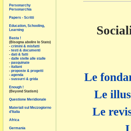
Personarchy
Personarchia
Papers - Scritti
Social
Education, Schooling,
Learning
Basta !
(Bisogna abolire lo Stato)
-
crimini & misfatti
-
testi & documenti
-
dati & fatti
-
dalle stelle alle stalle
-
pasquinate
-
italiani
-
proposte & progetti
Le fondam
-
agenda
-
sussurri & grida
Enough !
Le illu
(Beyond Statism)
Questione Meridionale
Le revi
Materiali sul Mezzogiorno
d'Italia
Africa
I
Germania