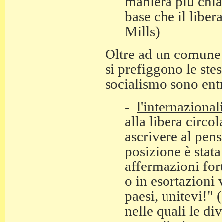
maniera più chiar
base che il libe
Mills)
Oltre ad un comune 
si prefiggono le stess
socialismo sono ent
-
l'internaziona
alla libera circo
ascrivere al pens
posizione è stata
affermazioni fort
o in esortazioni v
paesi, unitevi!"
nelle quali le di