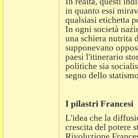
In realtà, questi in
in quanto essi mirav
qualsiasi etichetta po
In ogni società nazi
una schiera nutrita 
supponevano opposti.
paesi l'itinerario st
politiche sia sociali
segno dello statismo
I pilastri Francesi
L'idea che la diffus
crescita del potere st
Rivoluzione France