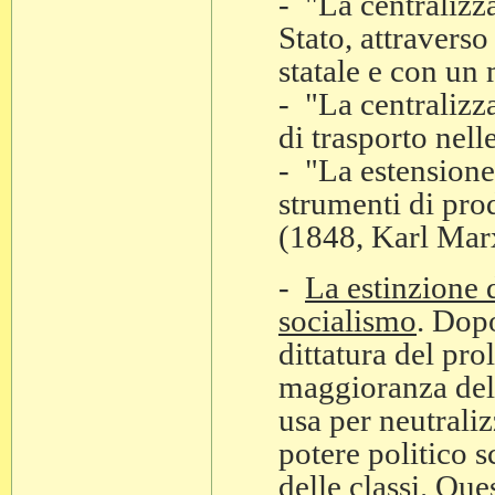
- "La centralizz
Stato, attravers
statale e con un
- "La centralizz
di trasporto nell
- "La estensione
strumenti di pro
(1848, Karl Marx
-
La estinzione d
socialismo
. Dopo
dittatura del pro
maggioranza dell
usa per neutraliz
potere politico 
delle classi. Ques