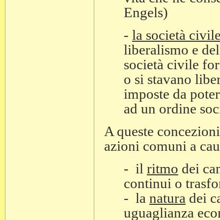
Engels)
-
la società civil
liberalismo e del
società civile fo
o si stavano libe
imposte da poter
ad un ordine soc
A queste concezion
azioni comuni a caus
- il
ritmo
dei cam
continui o trasf
- la
natura
dei c
uguaglianza eco