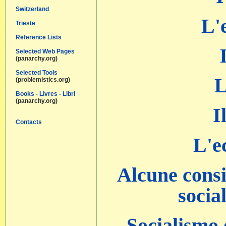
Switzerland
L'
Trieste
Reference Lists
Selected Web Pages
(panarchy.org)
Selected Tools
L
(problemistics.org)
Books - Livres - Libri
(panarchy.org)
I
Contacts
L'e
Alcune consi
socia
Socialismo 