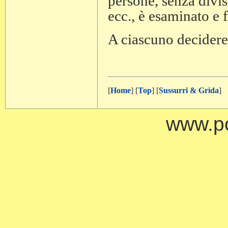
persone, senza divisi
ecc., è esaminato e 
A ciascuno decidere
[
Home
] [
Top
] [
Sussurri & Grida
]
www.po