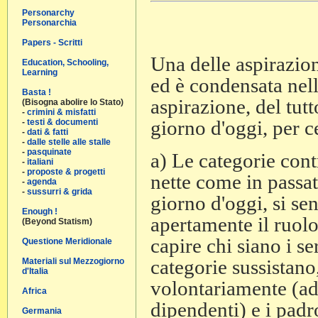
Personarchy
Personarchia
Papers - Scritti
Una delle aspirazio
Education, Schooling,
Learning
ed è condensata nell
Basta !
aspirazione, del tutt
(Bisogna abolire lo Stato)
-
crimini & misfatti
giorno d'oggi, per c
-
testi & documenti
-
dati & fatti
-
dalle stelle alle stalle
-
pasquinate
a) Le categorie cont
-
italiani
-
proposte & progetti
nette come in passat
-
agenda
-
sussurri & grida
giorno d'oggi, si s
Enough !
apertamente il ruolo 
(Beyond Statism)
capire chi siano i se
Questione Meridionale
categorie sussistano
Materiali sul Mezzogiorno
d'Italia
volontariamente (ad 
Africa
dipendenti) e i padro
Germania