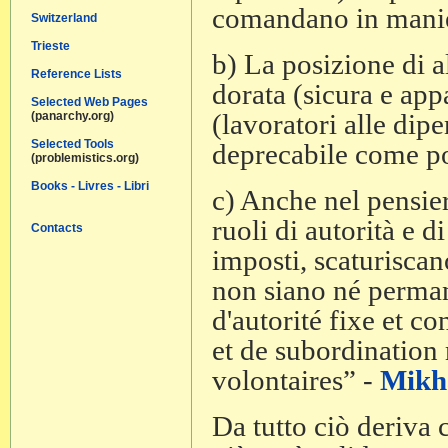
comandano in manier
Switzerland
Trieste
b) La posizione di a
Reference Lists
dorata (sicura e app
Selected Web Pages
(lavoratori alle dip
(panarchy.org)
Selected Tools
deprecabile come po
(problemistics.org)
Books - Livres - Libri
c) Anche nel pensier
ruoli di autorità e 
Contacts
imposti, scaturisca
non siano né permane
d'autorité fixe et c
et de subordination 
volontaires” -
Mikh
Da tutto ciò deriva 